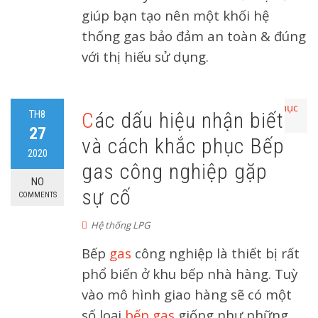
giúp bạn tạo nên một khối hệ
thống gas bảo đảm an toàn & đúng
với thị hiếu sử dụng.
TH8
Các dấu hiệu nhận biết
27
và cách khắc phục Bếp
2020
gas công nghiệp gặp
NO
sự cố
COMMENTS
Hệ thống LPG
Bếp
gas
công nghiệp là thiết bị rất
phổ biến ở khu bếp nhà hàng. Tuỳ
vào mô hình giao hàng sẽ có một
số loại
bếp gas
giống như những