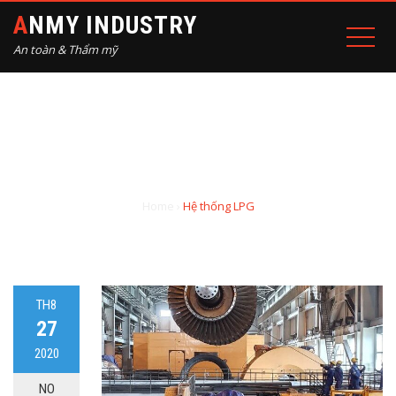
ANMY INDUSTRY
An toàn & Thẩm mỹ
CHUYÊN MỤC: HỆ THỐNG
LPG
Home
›
Hệ thống LPG
TH8
27
2020
NO