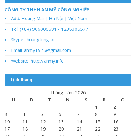
CÔNG TY TNHH AN MỸ CÔNG NGHIỆP
Add: Hoàng Mai | Hà Nội | Việt Nam
Tel: (+84) 906006691 - 1238305577
Skype : hoangtung_xc
Email: anmy1975@gmail.com
Website: http://anmy.info
Lịch tháng
Tháng Tám 2026
H
B
T
N
S
B
C
1
2
3
4
5
6
7
8
9
10
11
12
13
14
15
16
17
18
19
20
21
22
23