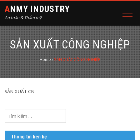
ANMY INDUSTRY
An toàn & Thẩm mỹ
SẢN XUẤT CÔNG NGHIỆP
Home
›
SẢN XUẤT CÔNG NGHIỆP
SẢN XUẤT CN
Tìm
kiếm
cho:
Thông tin liên hệ