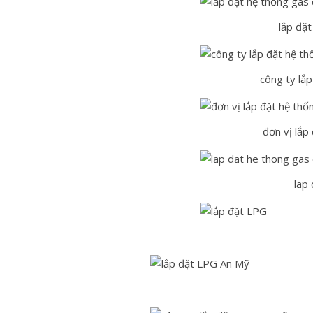
lắp đặ
công ty lắ
đơn vị lắp
lap