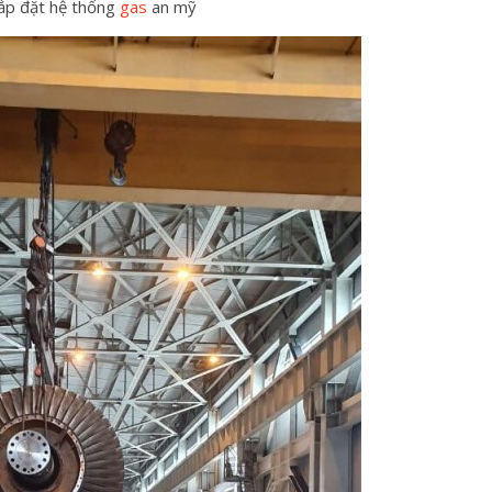
lắp đặt hệ thống
gas
an mỹ