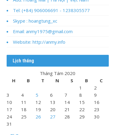
Tel: (+84) 906006691 - 1238305577
Skype : hoangtung_xc
Email: anmy1975@gmail.com
Website: http://anmy.info
Lịch tháng
Tháng Tám 2020
H
B
T
N
S
B
C
1
2
3
4
5
6
7
8
9
10
11
12
13
14
15
16
17
18
19
20
21
22
23
24
25
26
27
28
29
30
31