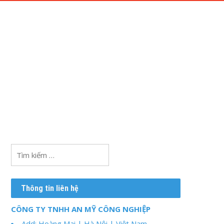
SẢN PHẨM
DỊCH VỤ
DỰ ÁN
LIÊN HỆ
Tìm
kiếm
cho:
Thông tin liên hệ
CÔNG TY TNHH AN MỸ CÔNG NGHIỆP
Add: Hoàng Mai | Hà Nội | Việt Nam