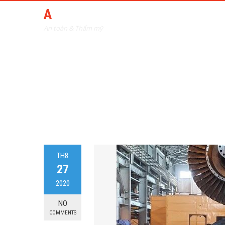
ANMY INDUSTRY
An toàn & Thẩm mỹ
TH8
27
2020
NO
COMMENTS