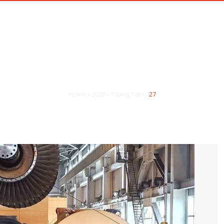
TRANG CHỦ
GIỚI THIỆU
NGÀY: THÁNG TÁM 27, 2020
Home
›
2020
›
Tháng Tám
›
27