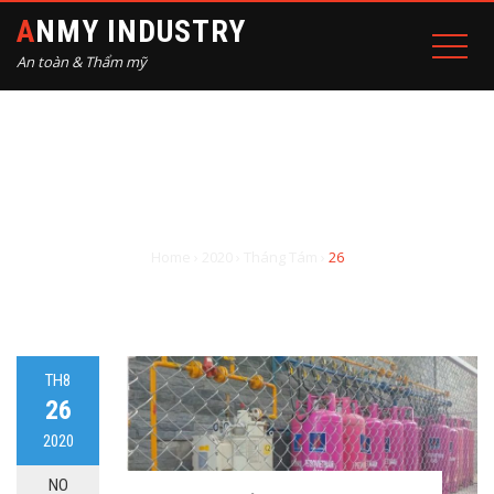
ANMY INDUSTRY
An toàn & Thẩm mỹ
NGÀY: THÁNG TÁM 26,
2020
Home
›
2020
›
Tháng Tám
›
26
TH8
26
2020
NO