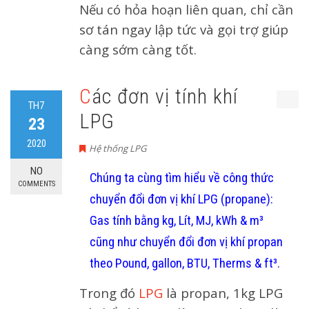
Nếu có hỏa hoạn liên quan, chỉ cần
sơ tán ngay lập tức và gọi trợ giúp
càng sớm càng tốt.
Các đơn vị tính khí
TH7
LPG
23
2020
Hệ thống LPG
NO
Chúng ta cùng tìm hiểu về công thức
COMMENTS
chuyển đổi đơn vị khí LPG (propane):
Gas tính bằng kg, Lít, MJ, kWh & m³
cũng như chuyển đổi đơn vị khí propan
theo Pound, gallon, BTU, Therms & ft³.
Trong đó
LPG
là propan, 1kg LPG