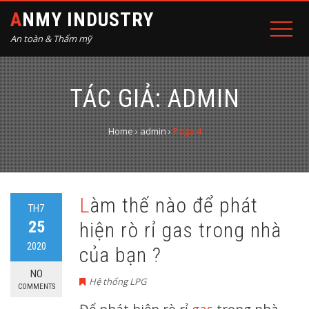
ANMY INDUSTRY
An toàn & Thẩm mỹ
TÁC GIẢ:
ADMIN
Home
›
admin
›
Page 4
Làm thế nào để phát
TH7
25
hiện rò rỉ gas trong nhà
2020
của bạn ?
NO
Hệ thống LPG
COMMENTS
Để phát hiện rò rỉ
gas
trong nhà,