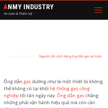
ANMY INDUSTRY
An toàn & Thẩm mỹ
NGUYÊN TẮC CÁCH DÙNG
ỐNG DẪN GAS AN TOÀN
Home
›
Hệ thống LPG
›
Nguyên tắc cách dùng ống dẫn gas an toàn
Ống dẫn
gas
dường như là một thiết bị không
thể không có tại khối
hệ thống gas công
nghiệp
tối tân ngày nay.
Ống dẫn gas
chẳng
những phải vận hành hiệu quả mà còn cần