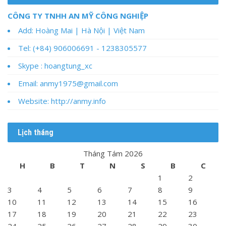
CÔNG TY TNHH AN MỸ CÔNG NGHIỆP
Add: Hoàng Mai | Hà Nội | Việt Nam
Tel: (+84) 906006691 - 1238305577
Skype : hoangtung_xc
Email: anmy1975@gmail.com
Website: http://anmy.info
Lịch tháng
Tháng Tám 2026
H
B
T
N
S
B
C
1
2
3
4
5
6
7
8
9
10
11
12
13
14
15
16
17
18
19
20
21
22
23