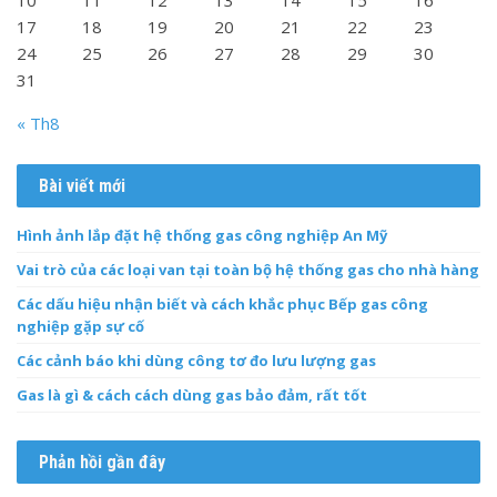
10
11
12
13
14
15
16
17
18
19
20
21
22
23
24
25
26
27
28
29
30
31
« Th8
Bài viết mới
Hình ảnh lắp đặt hệ thống gas công nghiệp An Mỹ
Vai trò của các loại van tại toàn bộ hệ thống gas cho nhà hàng
Các dấu hiệu nhận biết và cách khắc phục Bếp gas công
nghiệp gặp sự cố
Các cảnh báo khi dùng công tơ đo lưu lượng gas
Gas là gì & cách cách dùng gas bảo đảm, rất tốt
Phản hồi gần đây