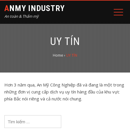
ANMY INDUSTRY
An toàn & Thẩm mỹ
UY TÍN
Home
›
UY TÍN
Hơn 3 năm qua, An Mỹ Công Nghiệp đã và đang là một trong
những đơn vị cung cấp dịch vụ uy tín hàng đầu của khu vực
phía Bắc nói riêng và cả nước nói chung.
Tìm
kiếm