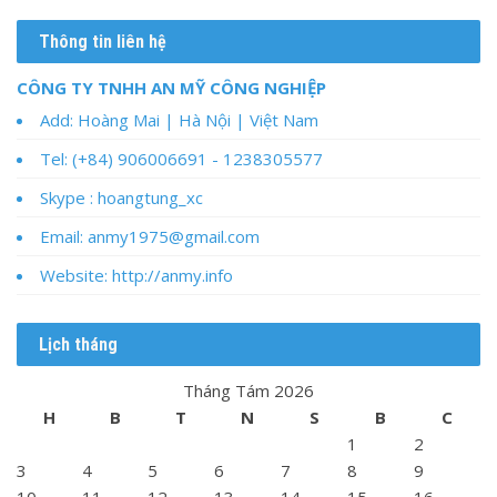
cho:
Thông tin liên hệ
CÔNG TY TNHH AN MỸ CÔNG NGHIỆP
Add: Hoàng Mai | Hà Nội | Việt Nam
Tel: (+84) 906006691 - 1238305577
Skype : hoangtung_xc
Email: anmy1975@gmail.com
Website: http://anmy.info
Lịch tháng
Tháng Tám 2026
H
B
T
N
S
B
C
1
2
3
4
5
6
7
8
9